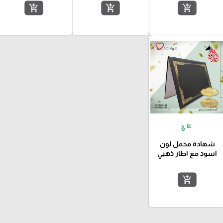
add_shopping_cart
add_shopping_cart
add_shopping_cart
favorite_border
₪
6
شهادة مخمل لون
اسود مع اطار ذهبي
add_shopping_cart