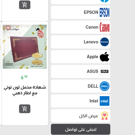
add_shopping_cart
EPSON
Canon
favorite_border
Lenovo
Apple
ASUS
₪
6
DELL
شهادة مخمل لون توتي
مع اطار ذهبي
Intel
add_shopping_cart
عرض الكل
لنبقى على تواصل