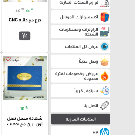
لوازم المحلات التجارية
₪
₪
38
35
اكسسوارات الموبايل
درع مع دائرة CNC
الراوترات ومستلزمات
الشبكة
add_shopping_cart
عرض كل المنتجات
favorite_border
وصل حديثاً
عروض وخصومات لفترة
محدودة
سيتوفر قريباً
اتصل بنا
₪
10
شهادة مخمل تقيل
العلامات التجارية
لون ازرق مع تذهيب
HP