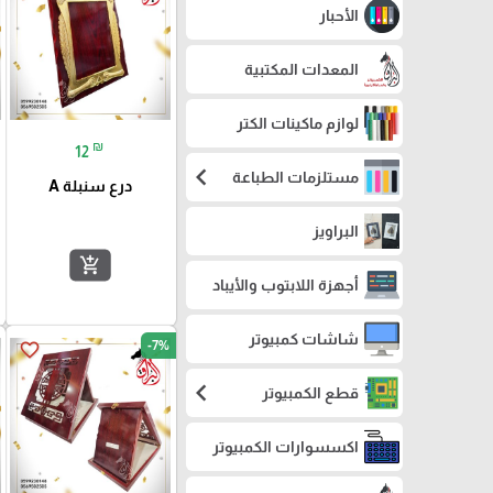
الأحبار
المعدات المكتبية
لوازم ماكينات الكتر
₪
12
chevron_left
مستلزمات الطباعة
درع سنبلة A
البراويز
add_shopping_cart
أجهزة اللابتوب والأيباد
شاشات كمبيوتر
-7%
favorite_border
chevron_left
قطع الكمبيوتر
اكسسوارات الكمبيوتر