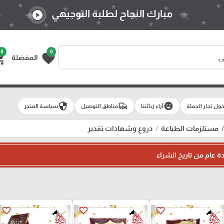
مبارك النجاح لطلبة التوجيهي
play_circle
0
0
g_cart
favorite
المفضلة
security
commute
emoji_emotions
ول تجار الجملة
آراء زبائننا
مناطق التوصيل
سياسة المتجر
مستلزمات الطباعة
دروع وشهادات تقدير
ة عام من تاريخ الشراء
favorite_border
favorite_border
favorite_border