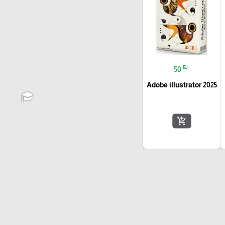
₪
50
Adobe illustrator 2025
add_shopping_cart
🎓