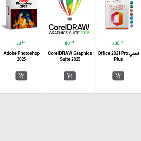
₪
₪
₪
50
80
200
اصلي Office 2021 Pro
CorelDRAW Graphics
Adobe Photoshop
2025
Suite 2025
Plus
add_shopping_cart
add_shopping_cart
add_shopping_cart