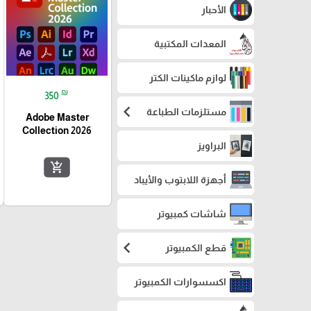
الأحبار
المعدات المكتبية
لوازم ماكينات الكتر
₪
350
chevron_left
مستلزمات الطباعة
Adobe Master
Collection 2026
البراويز
add_shopping_cart
أجهزة اللابتوب والأيباد
شاشات كمبيوتر
chevron_left
قطع الكمبيوتر
اكسسوارات الكمبيوتر