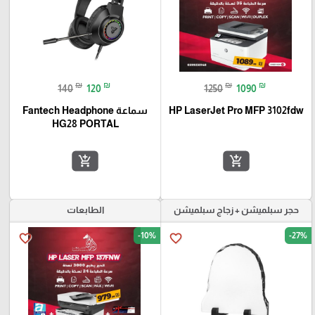
₪
₪
₪
₪
140
120
1250
1090
HP LaserJet Pro MFP 3102fdw
سماعة Fantech Headphone
HG28 PORTAL
add_shopping_cart
add_shopping_cart
حجر سبلميشن + زجاج سبلميشن
الطابعات
-10%
-27%
favorite_border
favorite_border