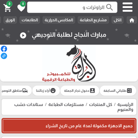
0
0
search
shopping_cart
favorite
home
الكل
مشاريع الطباعة
المكابس الحرارية
الطابعات
الورق
مبارك النجاح لطلبة التوجيهي
play_circle
commute
emoji_emotions
account_box
ballot
طلباتي السابقة
دخول تجار الجملة
آراء زبائننا
مناطق التوصيل
الرئيسية
كل المنتجات
مستلزمات الطباعة
ستاندات خشب
والمنيوم
جميع الاجهزة مكفولة لمدة عام من تاريخ الشراء