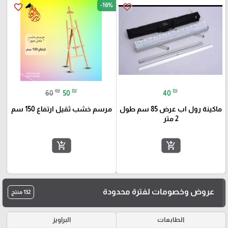
-16%
favorite_border
favorite_border
₪
₪
₪
60
50
40
ماكينة رول اب عرض 85 سم طول
مرسم خشب ثقيل ارتفاع 150 سم
2 متر
add_shopping_cart
add_shopping_cart
عروض وخصومات لفترة محدودة
132 منتج
الطابعات
البراويز