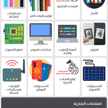
المعدات المكتبية
الأحبار
مستلزمات
لوازم ماكينات الكتر
الطباعة
البراويز
أجهزة اللابتوب
شاشات كمبيوتر
قطع الكمبيوتر
والأيباد
لوازم المحلات
التجارية
اكسسوارات
اكسسوارات
الراوترات
الكمبيوتر
الموبايل
ومستلزمات
الشبكة
العلامات التجارية