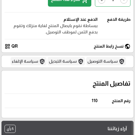
طريقة الدفع
الدفع عند الإستلام
ببساطة نقوم بايصال المنتج لغاية منزلك وتقوم
بدفع الثمن لموظف التوصيل.
qr_code
public
نسخ رابط المنتج
QR
policy
policy
policy
سياسة التوصيل
سياسة التبديل
سياسة الإلغاء
تفاصيل المنتج
رقم المنتج
110
آراء زبائننا
5 رأي