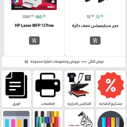
₪
₪
₪
₪
1100
980
18
13
حجر سبليميشن نصف دائرة
HP Laser MFP 137fnw
add_shopping_cart
add_shopping_cart
keyboard_double_arrow_left
more_horiz
عرض الكل
عروض وخصومات لفترة محدودة
مشاريع الطباعة
المكابس الحرارية
الطابعات
الورق