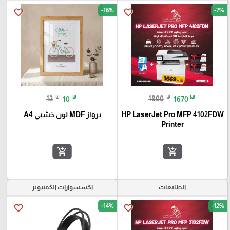
-16%
-7%
favorite_border
favorite_border
₪
₪
₪
₪
12
10
1800
1670
HP LaserJet Pro MFP 4102FDW
برواز MDF لون خشبي A4
Printer
add_shopping_cart
add_shopping_cart
الطابعات
اكسسوارات الكمبيوتر
-14%
-12%
favorite_border
favorite_border