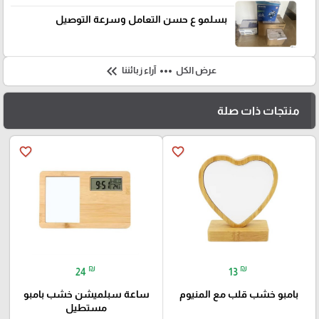
بسلمو ع حسن التعامل وسرعة التوصيل
keyboard_double_arrow_left
more_horiz
عرض الكل
آراء زبائننا
منتجات ذات صلة
favorite_border
favorite_border
🎓
₪
₪
24
13
بامبو خشب قلب مع المنيوم
ساعة سبلميشن خشب بامبو
مستطيل