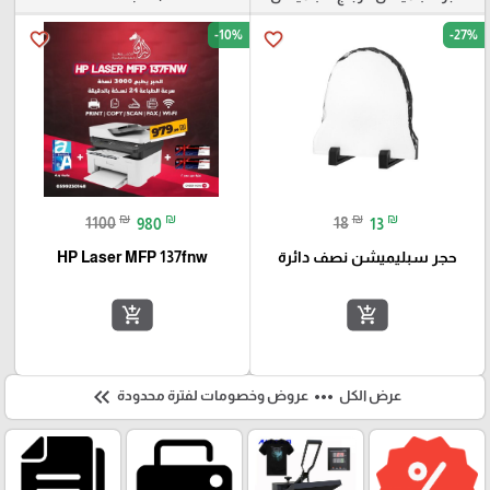
-10%
-27%
favorite_border
favorite_border
₪
₪
₪
₪
1100
980
18
13
حجر سبليميشن نصف دائرة
HP Laser MFP 137fnw
add_shopping_cart
add_shopping_cart
keyboard_double_arrow_left
more_horiz
عرض الكل
عروض وخصومات لفترة محدودة