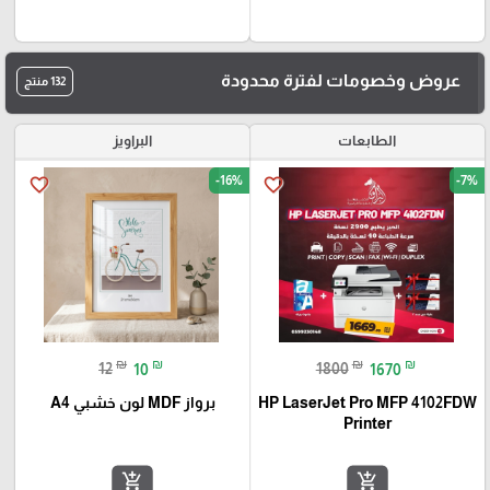
عروض وخصومات لفترة محدودة
132 منتج
الطابعات
البراويز
-16%
-7%
favorite_border
favorite_border
₪
₪
₪
₪
12
10
1800
1670
HP LaserJet Pro MFP 4102FDW
برواز MDF لون خشبي A4
Printer
add_shopping_cart
add_shopping_cart