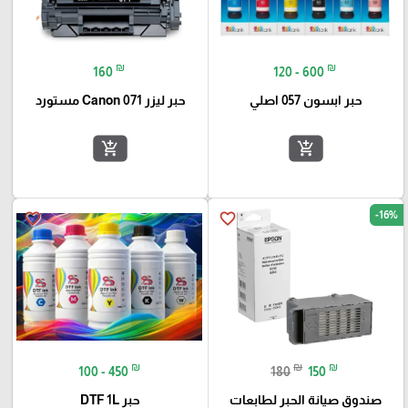
🎓
₪
₪
160
120 - 600
حبر ابسون 057 اصلي
حبر ليزر Canon 071 مستورد
add_shopping_cart
add_shopping_cart
-16%
favorite_border
favorite_border
₪
₪
₪
100 - 450
180
150
صندوق صيانة الحبر لطابعات
حبر DTF 1L