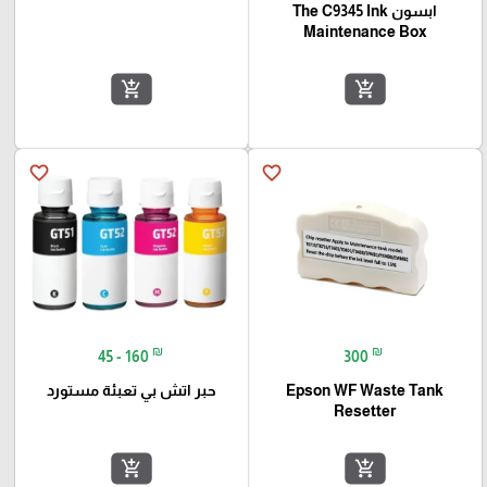
ابسون The C9345 Ink
Maintenance Box
add_shopping_cart
add_shopping_cart
favorite_border
favorite_border
₪
₪
45 - 160
300
Epson WF Waste Tank
حبر اتش بي تعبئة مستورد
Resetter
add_shopping_cart
add_shopping_cart