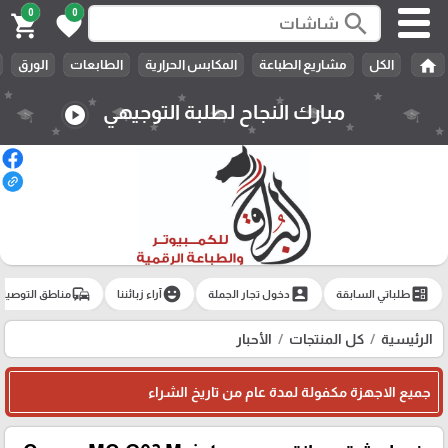
0
0
search
shopping_cart
favorite
home
الكل
مشاريع الطباعة
المكابس الحرارية
الطابعات
الورق
مبارك النجاح لطلبة التوجيهي
play_circle
commute
emoji_emotions
account_box
ballot
طلباتي السابقة
دخول تجار الجملة
آراء زبائننا
مناطق التوصيل
الرئيسية
كل المنتجات
الأحبار
جميع الاجهزة مكفولة لمدة عام من تاريخ الشراء