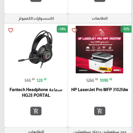
الطابعات
اكسسوارات الكمبيوتر
-14%
-12%
favorite_border
favorite_border
₪
₪
₪
₪
140
120
1250
1090
HP LaserJet Pro MFP 3102fdw
سماعة Fantech Headphone
HG28 PORTAL
add_shopping_cart
add_shopping_cart
حجر سبلميشن + زجاج سبلميشن
الطابعات