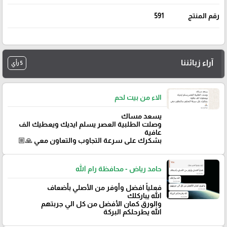
رقم المنتج
591
آراء زبائننا
5 رأي
الاء من بيت لحم
يسعد مساك
وصلت الطلبية العصر يسلم ايديك ويعطيك الف
عافية
بشكرك على سرعة التجاوب والتعاون معي 🙏🏼
حامد رياض - محافظة رام الله
فعلياً افضل وأوفر من الأصلي بأضعاف
الله يباركلك
والورق كمان الأفضل من كل الي جربتهم
الله يطرحلكم البركة