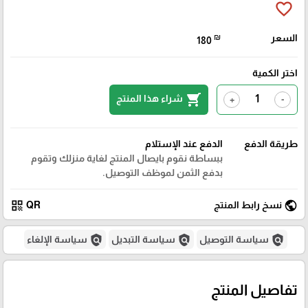
favorite_border
السعر
₪
180
اختر الكمية
shopping_cart
شراء هذا المنتج
+
-
طريقة الدفع
الدفع عند الإستلام
ببساطة نقوم بايصال المنتج لغاية منزلك وتقوم
بدفع الثمن لموظف التوصيل.
qr_code
public
نسخ رابط المنتج
QR
policy
policy
policy
سياسة التوصيل
سياسة التبديل
سياسة الإلغاء
تفاصيل المنتج