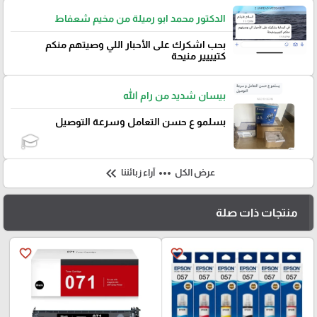
الدكتور محمد ابو رميلة من مخيم شعفاط
بحب اشكرك على الأحبار اللي وصيتهم منكم
كتيييير منيحة
بيسان شديد من رام الله
بسلمو ع حسن التعامل وسرعة التوصيل
keyboard_double_arrow_left
more_horiz
عرض الكل
آراء زبائننا
منتجات ذات صلة
favorite_border
favorite_border