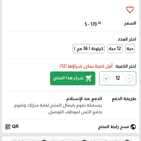
favorite_border
السعر
₪
5 - 170
اختر العدد
حبة
12 حبة
كرتونة ( 36 مج )
اختر الكمية
أقل كمية يمكن شراؤها (12)
shopping_cart
شراء هذا المنتج
+
-
طريقة الدفع
الدفع عند الإستلام
ببساطة نقوم بايصال المنتج لغاية منزلك وتقوم
بدفع الثمن لموظف التوصيل.
qr_code
public
نسخ رابط المنتج
QR