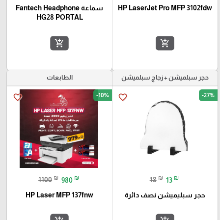
HP LaserJet Pro MFP 3102fdw
سماعة Fantech Headphone
HG28 PORTAL
add_shopping_cart
add_shopping_cart
حجر سبلميشن + زجاج سبلميشن
الطابعات
-10%
-27%
favorite_border
favorite_border
₪
₪
₪
₪
1100
980
18
13
حجر سبليميشن نصف دائرة
HP Laser MFP 137fnw