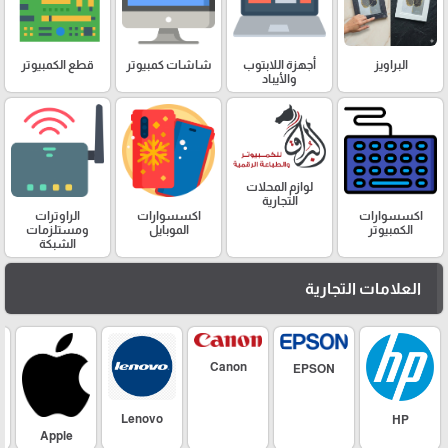
البراويز
أجهزة اللابتوب
شاشات كمبيوتر
قطع الكمبيوتر
والأيباد
لوازم المحلات
التجارية
اكسسوارات
اكسسوارات
الراوترات
الكمبيوتر
الموبايل
ومستلزمات
الشبكة
العلامات التجارية
Canon
EPSON
Lenovo
HP
Apple