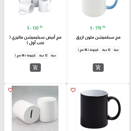
₪
₪
5 - 120
5 - 170
مج سبلميشن ملون ازرق
مج أبيض سبليميشن ماليزي (
نخب أول )
حبة
12 حبة
كرتونة ( 36 مج )
حبة
12 حبة
كرتونة ( 36 مج )
add_shopping_cart
add_shopping_cart
favorite_border
favorite_border