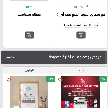
₪
₪
10
10 - 250
مج سحري أسود ( لميع نخب أول )
حصالة سيراميك
حبة
12 حبة
كرتونة ( 36 مج )
add_shopping_cart
add_shopping_cart
عروض وخصومات لفترة محدودة
132 منتج
الطابعات
البراويز
-16%
-7%
favorite_border
favorite_border