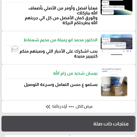
فعلياً افضل وأوفر من الأصلي بأضعاف
الله يباركلك
والورق كمان الأفضل من كل الي جربتهم
الله يطرحلكم البركة
الدكتور محمد ابو رميلة من مخيم شعفاط
بحب اشكرك على الأحبار اللي وصيتهم منكم
كتيييير منيحة
بيسان شديد من رام الله
بسلمو ع حسن التعامل وسرعة التوصيل
keyboard_double_arrow_left
more_horiz
عرض الكل
آراء زبائننا
منتجات ذات صلة
🎓