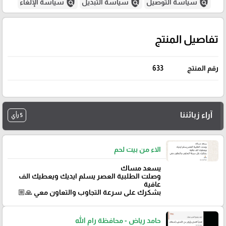
policy
policy
policy
سياسة التوصيل
سياسة التبديل
سياسة الإلغاء
تفاصيل المنتج
رقم المنتج
633
آراء زبائننا
5 رأي
الاء من بيت لحم
يسعد مساك
وصلت الطلبية العصر يسلم ايديك ويعطيك الف
عافية
بشكرك على سرعة التجاوب والتعاون معي 🙏🏼
حامد رياض - محافظة رام الله