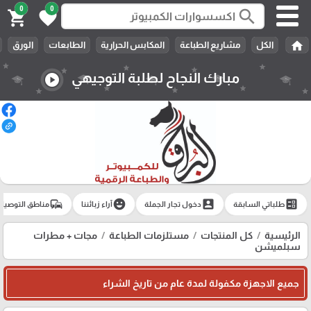
0
0
search
shopping_cart
favorite
home
الكل
مشاريع الطباعة
المكابس الحرارية
الطابعات
الورق
مبارك النجاح لطلبة التوجيهي
play_circle
commute
emoji_emotions
account_box
ballot
طلباتي السابقة
دخول تجار الجملة
آراء زبائننا
مناطق التوصيل
الرئيسية
كل المنتجات
مستلزمات الطباعة
مجات + مطرات
سبلميشن
جميع الاجهزة مكفولة لمدة عام من تاريخ الشراء