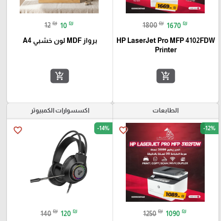
₪
₪
₪
₪
12
10
1800
1670
HP LaserJet Pro MFP 4102FDW
برواز MDF لون خشبي A4
Printer
add_shopping_cart
add_shopping_cart
الطابعات
اكسسوارات الكمبيوتر
-14%
-12%
favorite_border
favorite_border
₪
₪
₪
₪
140
120
1250
1090